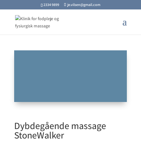
2334 9899
je.vilsen@gmail.com
Dybdegående massage
StoneWalker