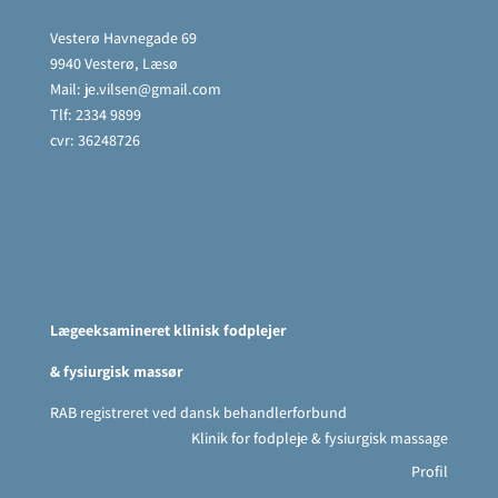
Vesterø Havnegade 69
9940 Vesterø, Læsø
Mail:
je.vilsen@gmail.com
Tlf: 2334 9899
cvr: 36248726
Lægeeksamineret klinisk fodplejer
& fysiurgisk massør
RAB registreret ved dansk behandlerforbund
Klinik for fodpleje & fysiurgisk massage
Profil