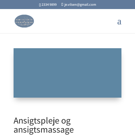
2334 9899
je.vilsen@gmail.com
Ansigtspleje og
ansigtsmassage